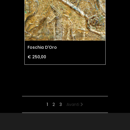
Foschia D'Oro
€ 250,00
1
2
3
Avanti