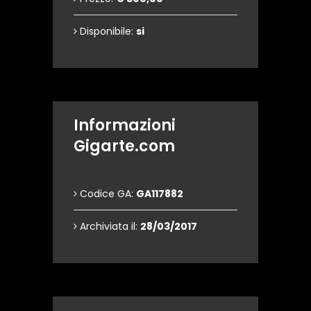
Disponibile:
si
Informazioni
Gigarte.com
Codice GA:
GA117882
Archiviata il:
28/03/2017